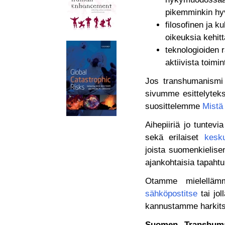
pikemminkin hy
filosofinen ja ku
oikeuksia kehitt
teknologioiden 
aktiivista toimi
Jos transhumanismi 
sivumme esittelytek
suosittelemme
Mistä
Aihepiiriä jo tuntevi
sekä erilaiset
kesku
joista suomenkielis
ajankohtaisia tapaht
Otamme mielellämm
sähköpostitse
tai jol
kannustamme harki
Suomen Transhumani