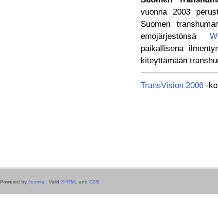
vuonna 2003 perust
Suomen transhumani
emojärjestönsä
W
paikallisena ilmen
kiteyttämään transhu
TransVision 2006
-ko
Powered by
Joomla!
. Valid
XHTML
and
CSS
.