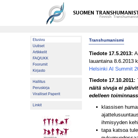
Etusivu
Transhumanismi
Uutiset
Artikkelit
Tiedote 17.5.2013:
Al
FAQ/UKK
lauantaina 8.6.2013 k
Foorumit
Helsinki AI Summit 
Kirjasto
Tiedote 17.10.2011:
Hallitus
näitä sivuja ei päivi
Peruskirja
Viralliset Paperit
edelleen toiminnass
Linkit
klassisen human
ajattelusuuntau
ihmisyyden kehit
tapa katsoa tule
nykymuodossaan